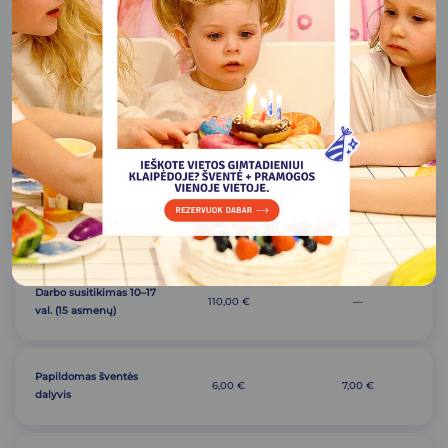
kainos
V-VII ir šventinės
Diena
I-IV
dienos
2 val. 30 min. švenčių
kambaryje
16-21 val.
(15
110,00 €
149,00 €
vaikų)
Darbo susitikimas
10–17
110,00 €
—
val.
(15 asmenų)
Papildomas šventės
6,00 €
7,00 €
dalyvis