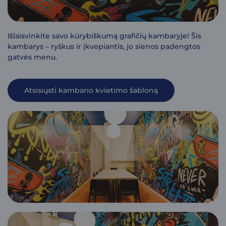
Išlaisvinkite savo kūrybiškumą grafičių kambaryje! Šis
kambarys – ryškus ir įkvepiantis, jo sienos padengtos
gatvės menu.
Atsisiųsti kambario kvietimo šabloną