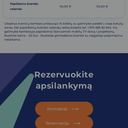
Papildoma šventės
50,00 €
50,00 €
valanda
Užsakius švenčių kambarį priklausys 15 bilietų su galimybe patekti į visas batutų
zonas. Dėl papildomų šventės valandų reikia kreiptis tel. +370 683 62 645. Yra
galimybė kambaryje papildomai išsinuomoti mobilų TV stovą / projektorių.
Nuomos kaina – 20 Eur. Nuolaida gimtadienio šventei su neįgaliojo pažymėjimu
netaikoma.
Rezervuokite
apsilankymą
Kontaktai
Rezervacija