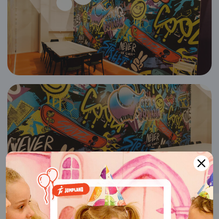
JUMPLAND švenčių kambarių